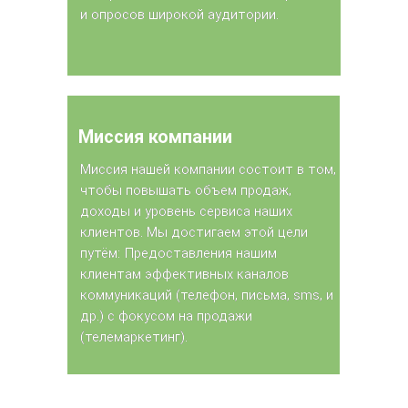
и опросов широкой аудитории.
и опросов широкой аудитории.
Миссия компании
Миссия компании
Миссия нашей компании состоит в том,
Миссия нашей компании состоит в том,
чтобы повышать объем продаж,
чтобы повышать объем продаж,
доходы и уровень сервиса наших
доходы и уровень сервиса наших
клиентов. Мы достигаем этой цели
клиентов. Мы достигаем этой цели
путём: Предоставления нашим
путём: Предоставления нашим
клиентам эффективных каналов
клиентам эффективных каналов
коммуникаций (телефон, письма, sms, и
коммуникаций (телефон, письма, sms, и
др.) с фокусом на продажи
др.) с фокусом на продажи
(телемаркетинг).
(телемаркетинг).