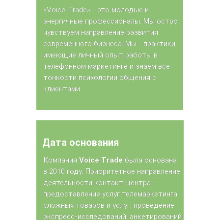
«Voice-Trade» - это молодые и
«Voice-Trade» - это молодые и
энергичные профессионалы. Мы остро
энергичные профессионалы. Мы остро
чувствуем направление развития
чувствуем направление развития
современного бизнеса. Мы - практики,
современного бизнеса. Мы - практики,
имеющие личный опыт работы в
имеющие личный опыт работы в
телефонном маркетинге и знаем все
телефонном маркетинге и знаем все
тонкости психологии общения с
тонкости психологии общения с
клиентами.
клиентами.
Дата основания
Дата основания
Компания
Компания
Voice Trade
Voice Trade
была основана
была основана
в 2010 году. Приоритетное направление
в 2010 году. Приоритетное направление
деятельности контакт-центра -
деятельности контакт-центра -
предоставление услуг телемаркетинга
предоставление услуг телемаркетинга
сложных товаров и услуг, проведение
сложных товаров и услуг, проведение
экспресс-исследований, анкетирований
экспресс-исследований, анкетирований